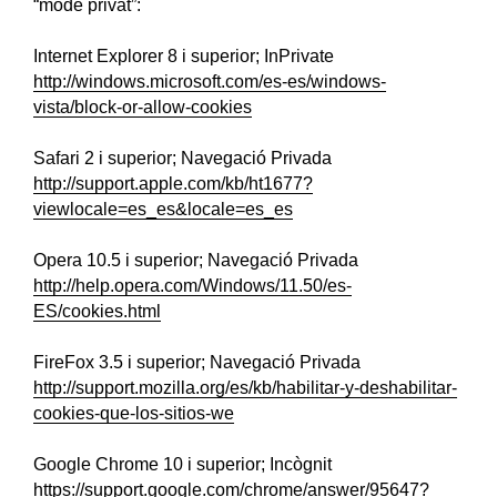
“mode privat”:
Internet Explorer 8 i superior; InPrivate
http://windows.microsoft.com/es-es/windows-
vista/block-or-allow-cookies
Safari 2 i superior; Navegació Privada
http://support.apple.com/kb/ht1677?
viewlocale=es_es&locale=es_es
Opera 10.5 i superior; Navegació Privada
http://help.opera.com/Windows/11.50/es-
ES/cookies.html
FireFox 3.5 i superior; Navegació Privada
http://support.mozilla.org/es/kb/habilitar-y-deshabilitar-
cookies-que-los-sitios-we
Google Chrome 10 i superior; Incògnit
https://support.google.com/chrome/answer/95647?