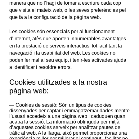
manera que no l’hagi de tornar a escriure cada cop
que visita el mateix web, o les seves preferències pel
que fa a la configuració de la pàgina web.
Les cookies són essencials per al funcionament
d’Internet, atès que aporten innumerables avantatges
en la prestació de serveis interactius, tot facilitant la
navegació i la usabilitat del web. Les cookies no
poden fer mal al seu equip, i tenir-les activades ajuda
a identificar i resoldre errors.
Cookies utilitzades a la nostra
pàgina web:
Cookies de sessió: Són un tipus de cookies
dissenyades per captar i emmagatzemar dades mentre
l’usuari accedeix a una pàgina web i caduquen quan
acaba la sessió. La informació obtinguda per mitjà
d’aquestes cookies serveix per analitzar pautes de
tràfic al web. A la llarga, això permet proporcionar una
experiència millor per millorar el contingut i facilitar-ne